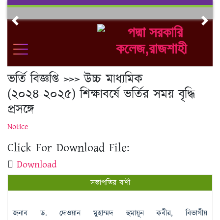
Skip
to
Previous
Nex
content
ভর্তি বিজ্ঞপ্তি >>> উচ্চ মাধ্যমিক
(২০২৪-২০২৫) শিক্ষাবর্ষে ভর্তির সময় বৃদ্ধি
প্রসঙ্গে
Notice
Click For Download File:
Download
সভাপতির বাণী
জনাব ড. দেওয়ান মুহাম্মদ হুমায়ূন কবীর, বিভাগীয়